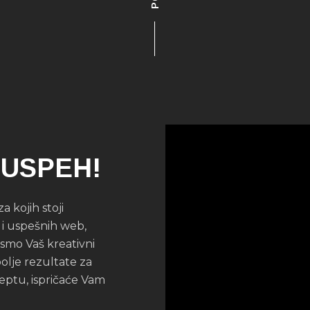
 USPEH!
a kojih stoji
 i uspešnih web,
 smo Vaš kreativni
olje rezultate za
ceptu, ispričaće Vam