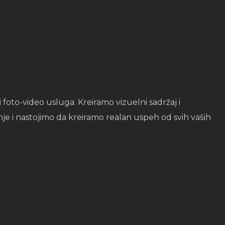
foto-video usluga. Kreiramo vizuelni sadržaj i
e i nastojimo da kreiramo realan uspeh od svih vaših