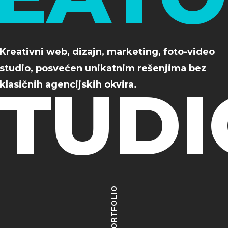
Kreativni web, dizajn, marketing, foto-video
studio, posvećen unikatnim rešenjima bez
STUDI
klasičnih agencijskih okvira.
PORTFOLIO