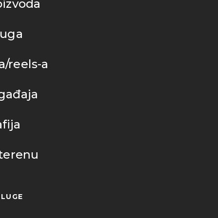
oizvoda
luga
/reels-a
ogađaja
fija
 terenu
SLUGE