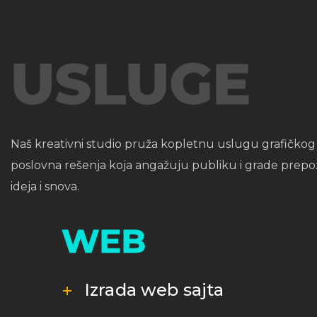
USLUGE
Naš kreativni studio pruža kopletnu uslugu grafičkog d
poslovna rešenja koja angažuju publiku i grade prepoz
ideja i snova.
WEB
Izrada web sajta