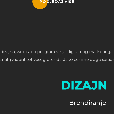
POGLEDAJ VIŠE
izajna, web i app programiranja, digitalnog marketinga i 
natljiv identitet vašeg brenda. Jako cenimo duge saradnj
DIZAJN
Brendiranje