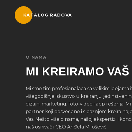
KATALOG RADOVA
O NAMA
MI KREIRAMO VAŠ
Mi smo tim profesionalaca sa velikim idejama iz
višegodišnje iskustvo u kreiranju jedinstvenih
dizajn, marketing, foto-video i app rešenja. Mi
partner koji posvećeno i s pažnjom kreira najb
Vas. Nešto više o nama, našoj ekspertizi i kon
naš osnivač i CEO Anđela Milošević.