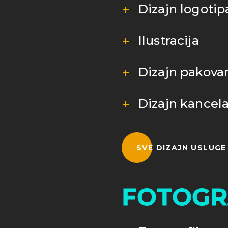
Dizajn logotip
Ilustracija
Dizajn pakovan
Dizajn kancela
SVE DIZAJN USLUGE
FOTOGR