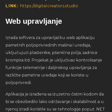
LINK:
https://digitalcreators.studio
Web upravljanje
Izrada softvera za upravljačku web aplikaciju
pametnih poljoprivrednih mašina i uređaja,
uključujući plastenike, pšenična polja, sadnice
krompira itd. Projekat je uključivao kontrolisanje
funkcije telemetrije i daljinskog upravljanja za
različite pametne uređaje koji se koriste u
poljoprivredi.
Aplikacija je izrađena sa izuzetno čistim kodom da
bi se obezbedilo lako održavanje i skalabilnost a u
njenoj izradi koristile su se tehnologije poput .NET