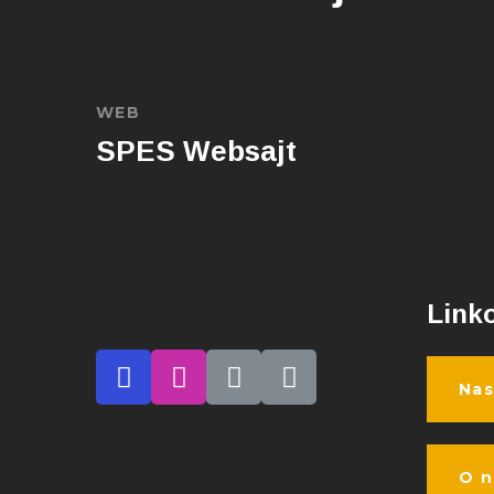
WEB
SPES Websajt
Link
Nas
O 