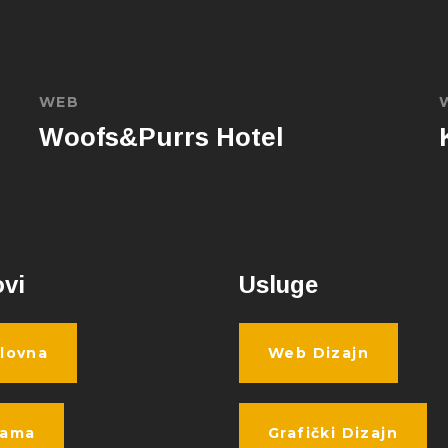
WEB
Woofs&Purrs Hotel
ovi
Usluge
lovna
Web Dizajn
nama
Grafički Dizajn