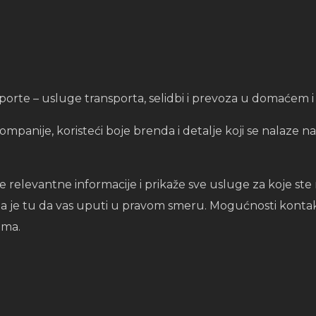
nsporte – usluge transporta, selidbi i prevoza u domać
panije, koristeći boje brenda i detalje koji se nalaze na 
e relevantne informacije i prikaže sve usluge za koje ste 
cija je tu da vas uputi u pravom smeru. Mogućnosti kontakt
ama.