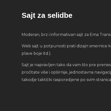
Sajt za selidbe
Moderan, brz i informativan sajt za Ema Tra
Web sajt u potpunosti prati dizajn smernice kom
plave boje itd.).
Sajt je napravljen tako da vam što pre prenes
pročitate više i opširnije, jednostavna naviga
takodje taktički rasporedjene po svim stranic