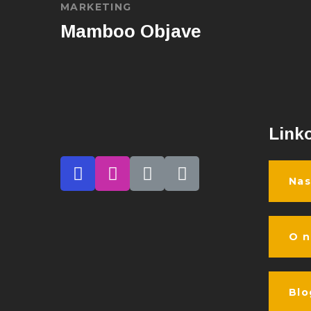
MARKETING
Mamboo Objave
Link
Nas
O 
Blo