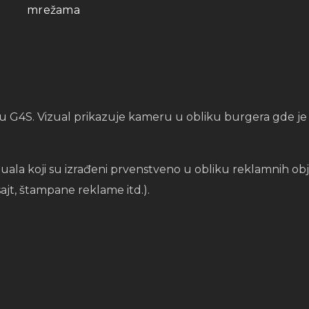
mrežama
 G4S. Vizual prikazuje kameru u obliku burgera gde je 
 vizuala koji su izrađeni prvenstveno u obliku reklamnih 
ajt, štampane reklame itd.).