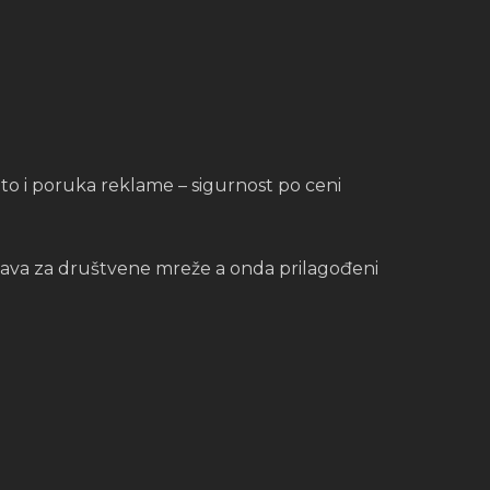
to i poruka reklame – sigurnost po ceni
objava za društvene mreže a onda prilagođeni