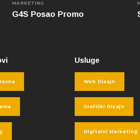
MARKETING
G4S Posao Promo
ovi
Usluge
lovna
Web Dizajn
nama
Grafički Dizajn
g
Digitalni Marketing