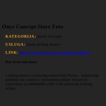
Once Concept Store Foto
KATEGORIJA:
Izrada web sajta
USLUGA:
Izrada landing stranice
LINK:
https://www.instagram.com/portonuovo/?hl=en
Bar, food and more
Landing stranica za ketering stranu Porto Nuovo – biznisa koji
poseduje bar, restoran i vrši ketering usluge. Stranica je
napravljena za marketinške svrhe i radi promocije ketering
usluga.