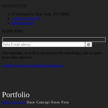
CONTACT US
27 Division St, New York, NY 10002
+1 800 123 456 78
bili@mail.com
SUBSCRIBE
Our expertise, as well as our passion for web design, sets us apart
from other agencies.
Twitter
Facebook-f
Linkedin-in
Instagram
Portfolio
Home
Portfolio
Once Concept Store Foto