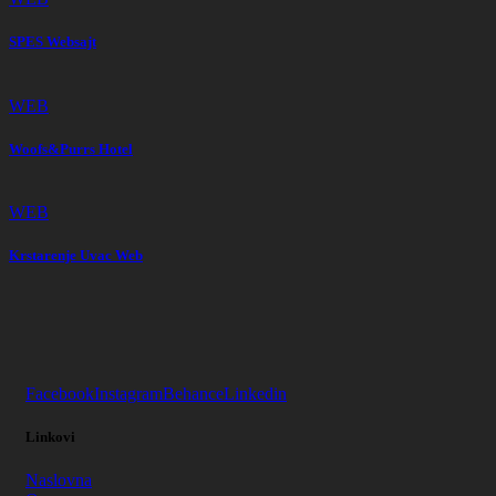
SPES Websajt
WEB
Woofs&Purrs Hotel
WEB
Krstarenje Uvac Web
Facebook
Instagram
Behance
Linkedin
Linkovi
Naslovna