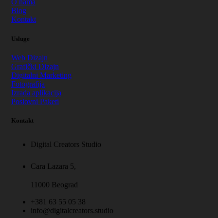
O nama
Blog
Kontakt
Usluge
Web Dizajn
Grafički Dizajn
Digitalni Marketing
Fotografija
Izrada aplikacija
Poslovni Paketi
Kontakt
Digital Creators Studio
Cara Lazara 5,
11000 Beograd
+381 63 55 05 38
info@digitalcreators.studio