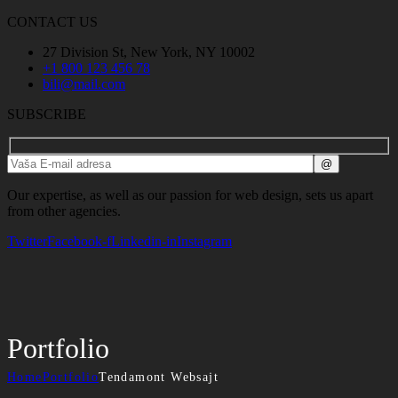
CONTACT US
27 Division St, New York, NY 10002
+1 800 123 456 78
bili@mail.com
SUBSCRIBE
Our expertise, as well as our passion for web design, sets us apart
from other agencies.
Twitter
Facebook-f
Linkedin-in
Instagram
Portfolio
Home
Portfolio
Tendamont Websajt