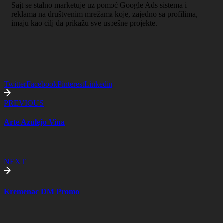
Sajt se stalno marketuje uz pomoć Google Ads sistema i
reklama na društvenim mrežama koje, zajedno sa profilima,
imaju kao cilj da prikažu sve uspešne projekte.
Twitter
Facebook
Pinterest
Linkedin
PREVIOUS
Arte Azulejo Vina
NEXT
Kremenac DM Promo