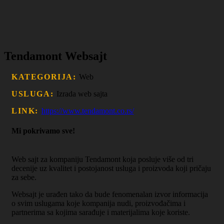
Tendamont Websajt
KATEGORIJA:
Web
USLUGA:
Izrada web sajta
LINK:
https://www.tendamont.co.rs/
Mi pokrivamo sve!
Web sajt za kompaniju Tendamont koja posluje više od tri
decenije uz kvalitet i postojanost usluga i proizvoda koji pričaju
za sebe.
Websajt je urađen tako da bude fenomenalan izvor informacija
o svim uslugama koje kompanija nudi, proizvođačima i
partnerima sa kojima sarađuje i materijalima koje koriste.