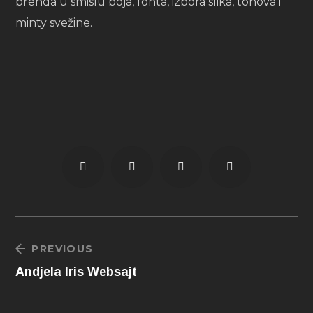
brenda u smislu boja, fonta, izbora slika, tonova i
minty svežine.
PREVIOUS
Andjela Iris Websajt