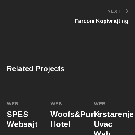
NEXT
Farcom Kopivrajting
Related Projects
WEB
WEB
WEB
SPES
Woofs&Purrs
Krstarenje
Websajt
Hotel
Uvac
Web